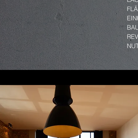
FLÄ
EIN
BAU
REV
NU