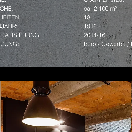
CHE:
ca. 2.100
m²
HEITEN:
18
JAHR:
1916
ITALISIERUNG:
2014-16
TZUNG:
Büro / Gewerbe / 