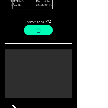
NUTZUNG:
Bürofläche
FLÄCHE:
ca. 55 m² BGF
Immoscout24